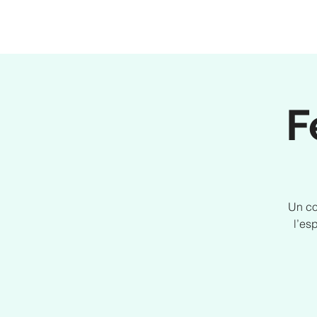
F
Un co
l’es